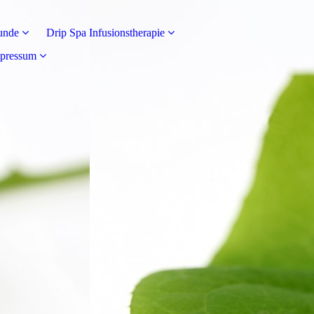
unde
Drip Spa Infusionstherapie
pressum