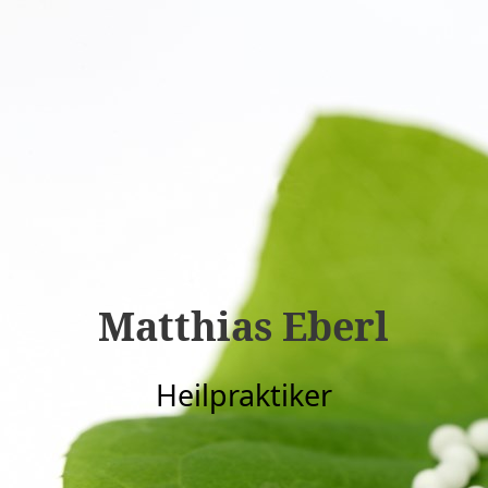
Matthias Eberl
Heilpraktiker