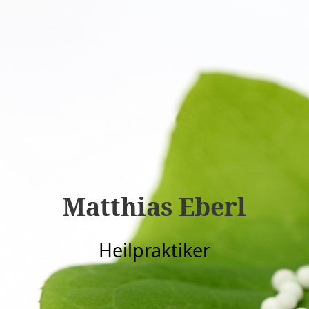
Matthias Eberl
Heilpraktiker