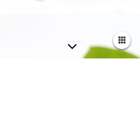
Lipolyse. LemonBottle
Die Lipolyse, auch umgangssprachlich "Fettwegspritze"
genannt, ist eine nicht-chirurgische Behandlungsmethode zur
Reduzierung lokaler Fettansammlungen im Körper.
LemonBottle
ist eine äußerst effektive Lösung zur Förderung
des
Fettabbaus
am gesamten Körper und zerstört dabei gezielt
Fettdepots und transportiert diese ab
Mit LemonBottle des Herstellers SID MEDICOS lassen sich